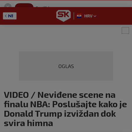
SportKlub
Instaliraj
Sport portal
HRV
GET - On the Google Play
OGLAS
VIDEO / Neviđene scene na
finalu NBA: Poslušajte kako je
Donald Trump izviždan dok
svira himna