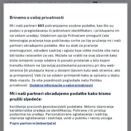
KOŠARKA
Autor:
Sport Klub
9. lip 2026
9:28
1 komentar
Donald Trump postao je prvi aktualni predsjednik
Brinemo o vašoj privatnosti
Sjedinjenih Američkih Država koji je uživo pratio
Mi i naši partneri
603
pohranjujemo osobne podatke, kao što su
utakmicu NBA finala, no njegov dolazak u kultni
podaci o pregledavanju ili jedinstveni identifikatori, i pristupamo im
Madison Square Garden nije prošao bez
na vašem uređaju. Odabirom opcije Prihvaćam omogućit ćete
tehnologije praćenja koje podržavaju svrhe za čije pružanje mi i naši
negodovanja domaće publike.
Pročitaj više
partneri obrađujemo podatke. Ako su alati za praćenje
onemogućeni, određeni sadržaj i oglasi koje vidite možda više neće
biti toliko relevantni za vas. Možete se vratiti na ovaj izbornik kako
biste izmijenili svoje odabire ili povukli pristanak u bilo kojem
trenutku klikom na Upravljaj postavkama poveznicu pri dnu web-
stranice [ili plutajuće ikone u donjem lijevom kutu web stranice, ako
je primjenjivo]. Vaši će se odabiri primijeniti kako je opisano u dijelu
Web-mjesto. Za više pojedinosti pogledajte našu Politiku
privatnosti.
Dodatne informacije o vašoj privatnosti
Mi i naši partneri obrađujemo podatke kako bismo
Pošalji odgovor
pružili sljedeće:
Korištenje preciznih geolokacijskih podataka. Aktivno skeniranje
karakteristika uređaja za identifikaciju. Pohrana i/ili pristup
podacima na uređaju. Personalizirano oglašavanje i sadržaj,
mjerenje oglašavanja i sadržaja, uvidi u publiku i razvoj usluga.
Popis partnera (dobavljača)