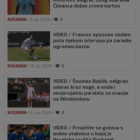
Čileanca dobio crveni karton
KOŠARKA
6. lip 2026
0
VIDEO / Francuz opsovao sedam
puta tijekom intervjua pa zaradio
ogromnu kaznu
KOŠARKA
19. lip 2026
0
VIDEO / Šoumen Bublik, odigrao
udarac kroz noge, a onda i
nevjerojatnu paralelu za ovacije
na Wimbledonu
KOŠARKA
4. srp 2026
0
VIDEO / Prisjetite se golova s
jedine utakmice u kojoj je
Hrvatska srušila Portugal