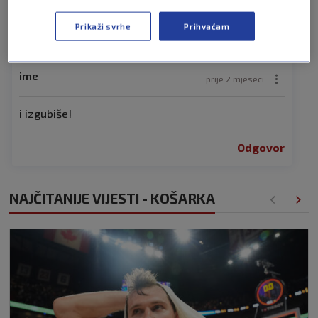
Pošalji
Prikaži svrhe
Prihvaćam
ime
prije 2 mjeseci
i izgubiše!
Odgovor
NAJČITANIJE VIJESTI - KOŠARKA