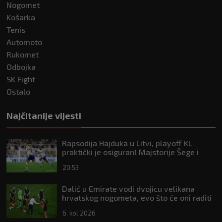
Nogomet
Košarka
Tenis
Automoto
Rukomet
Odbojka
SK Fight
Ostalo
Najčitanije vijesti
Rapsodija Hajduka u Litvi, playoff KL
praktički je osiguran! Majstorije Šege i
Pajazitija
20:53
Dalić u Emirate vodi dvojicu velikana
hrvatskog nogometa, evo što će oni raditi
6. kol 2026