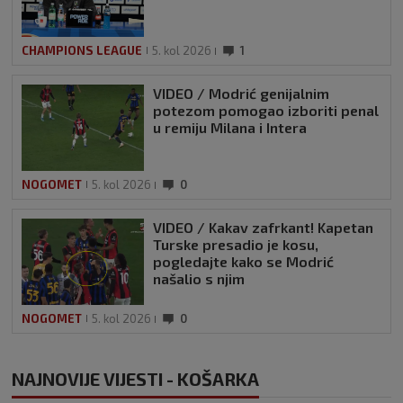
CHAMPIONS LEAGUE
5. kol 2026
1
VIDEO / Modrić genijalnim
potezom pomogao izboriti penal
u remiju Milana i Intera
NOGOMET
5. kol 2026
0
VIDEO / Kakav zafrkant! Kapetan
Turske presadio je kosu,
pogledajte kako se Modrić
našalio s njim
NOGOMET
5. kol 2026
0
NAJNOVIJE VIJESTI - KOŠARKA