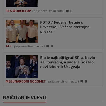
FIFA WORLD CUP
prije nekoliko minuta
0
FOTO / Federer ljetuje u
Hrvatskoj: ‘Večera dostojna
prvaka’
ATP
prije nekoliko minuta
0
Bio je najbolji igrač SP-a, bavio
se i tenisom, a sada je postao
novi izbornik Urugvaja
MEĐUNARODNI NOGOMET
prije nekoliko minuta
0
NAJČITANIJE VIJESTI