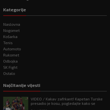
Kategorije
Naslovna
Nogomet
Košarka
Tenis
Automoto
Rukomet
Odbojka
SK Fight
Ostalo
Najčitanije vijesti
VIDEO / Kakav zafrkant! Kapetan Turske
presadio je kosu, pogledajte kako se
Modrić našalio s njim