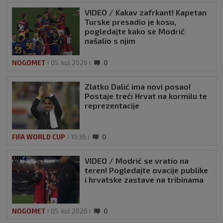
VIDEO / Kakav zafrkant! Kapetan
Turske presadio je kosu,
pogledajte kako se Modrić
našalio s njim
NOGOMET
05. kol 2026
0
Zlatko Dalić ima novi posao!
Postaje treći Hrvat na kormilu te
reprezentacije
FIFA WORLD CUP
10:36
0
VIDEO / Modrić se vratio na
teren! Pogledajte ovacije publike
i hrvatske zastave na tribinama
NOGOMET
05. kol 2026
0