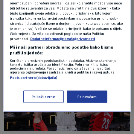
onemogućeni, određeni sadržaj i oglasi koje vidite možda više neće
Pošalji
biti toliko relevantni za vas. Možete se vratiti na ovaj izbornik kako
biste izmijenili svoje odabire ili povukli pristanak u bilo kojem
trenutku klikom na Upravljaj postavkama poveznicu pri dnu web-
stranice [ili plutajuće ikone u donjem lijevom kutu web stranice, ako
je primjenjivo]. Vaši će se odabiri primijeniti kako je opisano u dijelu
NAJČITANIJE VIJESTI - KOŠARKA
Web-mjesto. Za više pojedinosti pogledajte našu Politiku
privatnosti.
Dodatne informacije o vašoj privatnosti
Mi i naši partneri obrađujemo podatke kako bismo
pružili sljedeće:
Korištenje preciznih geolokacijskih podataka. Aktivno skeniranje
karakteristika uređaja za identifikaciju. Pohrana i/ili pristup
podacima na uređaju. Personalizirano oglašavanje i sadržaj,
mjerenje oglašavanja i sadržaja, uvidi u publiku i razvoj usluga.
Popis partnera (dobavljača)
Prikaži svrhe
Prihvaćam