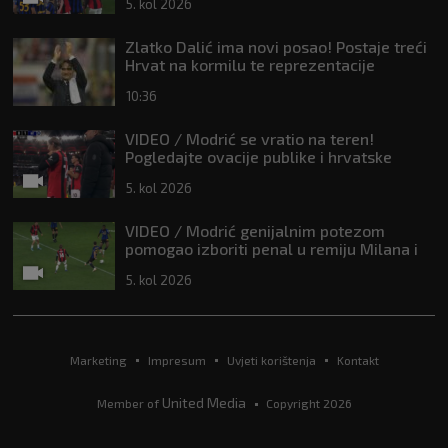
5. kol 2026
Zlatko Dalić ima novi posao! Postaje treći
Hrvat na kormilu te reprezentacije
10:36
VIDEO / Modrić se vratio na teren!
Pogledajte ovacije publike i hrvatske
zastave na tribinama
5. kol 2026
VIDEO / Modrić genijalnim potezom
pomogao izboriti penal u remiju Milana i
Intera
5. kol 2026
Marketing
Impresum
Uvjeti korištenja
Kontakt
United Media
Member of
Copyright 2026