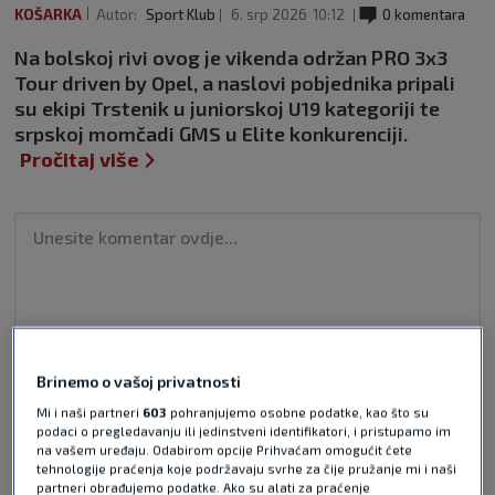
KOŠARKA
Autor:
Sport Klub
6. srp 2026
10:12
0 komentara
Na bolskoj rivi ovog je vikenda održan PRO 3x3
Tour driven by Opel, a naslovi pobjednika pripali
su ekipi Trstenik u juniorskoj U19 kategoriji te
srpskoj momčadi GMS u Elite konkurenciji.
Pročitaj više
Pošalji odgovor
Brinemo o vašoj privatnosti
Mi i naši partneri
603
pohranjujemo osobne podatke, kao što su
podaci o pregledavanju ili jedinstveni identifikatori, i pristupamo im
na vašem uređaju. Odabirom opcije Prihvaćam omogućit ćete
tehnologije praćenja koje podržavaju svrhe za čije pružanje mi i naši
partneri obrađujemo podatke. Ako su alati za praćenje