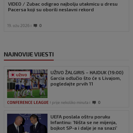
VIDEO / Zubac odigrao najbolju utakmicu u dresu
Pacersa koji su oborili neslavni rekord
19. ožu 2026
0
NAJNOVIJE VIJESTI
UŽIVO ŽALGIRIS – HAJDUK (19:00)
UŽIVO
Garcia odlučio što će s Livajom,
pogledajte prvih 11
CONFERENCE LEAGUE
prije nekoliko minuta
0
UEFA poslala oštru poruku
Infantinu: ‘Ništa se ne mijenja,
bojkot SP-a i dalje je na snazi’