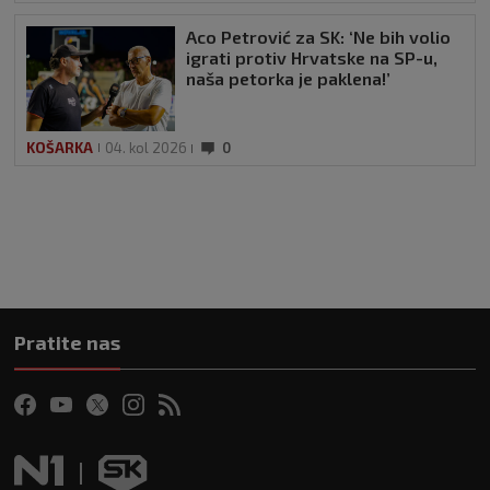
Aco Petrović za SK: ‘Ne bih volio
igrati protiv Hrvatske na SP-u,
naša petorka je paklena!’
KOŠARKA
04. kol 2026
0
Pratite nas