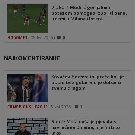
VIDEO / Modrić genijalnim
potezom pomogao izboriti penal
u remiju Milana i Intera
NOGOMET
05. kol 2026
0
NAJKOMENTIRANIJE
Kovačević nahvalio igrača koji je
ostao bez gola: ‘Bio je dobar u
svemu drugom’
CHAMPIONS LEAGUE
5. kol 2026
1
Sopić: Moja duša je pjevala s
navijačima Dinama, nije mi bilo
lako