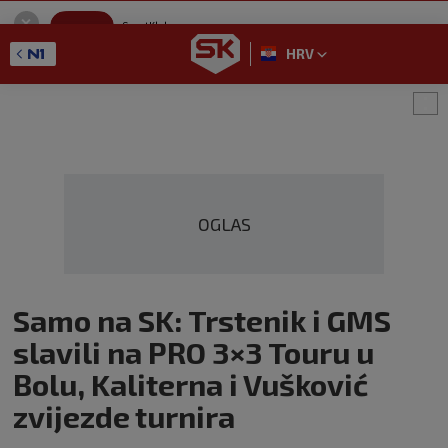
SportKlub
Instaliraj
Sport portal
HRV
GET - On the Google Play
OGLAS
Samo na SK: Trstenik i GMS
slavili na PRO 3×3 Touru u
Bolu, Kaliterna i Vušković
zvijezde turnira