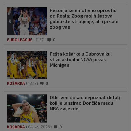
Hezonja se emotivno oprostio
od Reala: Zbog mojih šutova
gubili ste strpljenje, ali i ja sam
zbog vas
EUROLEAGUE
11:37
0
Fešta košarke u Dubrovniku,
stiže aktualni NCAA prvak
Michigan
KOŠARKA
18:17
0
Otkriven dosad nepoznat detalj
koji je lansirao Dončića među
NBA zvijezde!
KOŠARKA
04. kol 2026
0