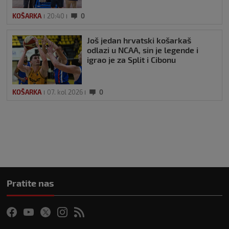
KOŠARKA
20:40
0
Još jedan hrvatski košarkaš
odlazi u NCAA, sin je legende i
igrao je za Split i Cibonu
KOŠARKA
07. kol 2026
0
Pratite nas