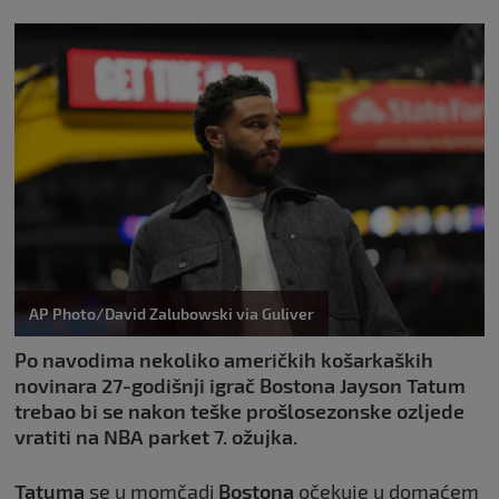
AP Photo/David Zalubowski via Guliver
Po navodima nekoliko američkih košarkaških
novinara 27-godišnji igrač Bostona Jayson Tatum
trebao bi se nakon teške prošlosezonske ozljede
vratiti na NBA parket 7. ožujka.
Tatuma
se u momčadi
Bostona
očekuje u domaćem