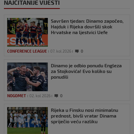
NAJČITANIJE VIJESTI
Savršen tjedan: Dinamo započeo,
Hajduk i Rijeka dovršili skok
Hrvatske na ljestvici Uefe
CONFERENCE LEAGUE
07. kol 2026
0
Dinamo je odbio ponudu Engleza
za Stojkovića! Evo koliko su
ponudili
NOGOMET
02. kol 2026
0
Rijeka u Finsku nosi minimalnu
prednost, bivši vratar Dinama
spriječio veću razliku