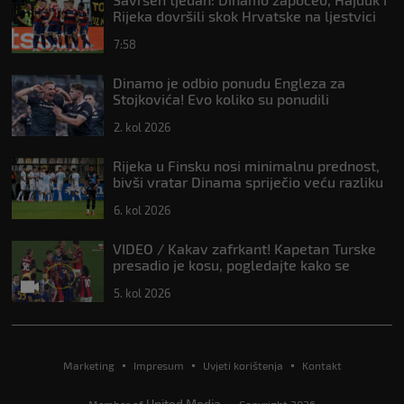
Rijeka dovršili skok Hrvatske na ljestvici
Uefe
7:58
Dinamo je odbio ponudu Engleza za
Stojkovića! Evo koliko su ponudili
2. kol 2026
Rijeka u Finsku nosi minimalnu prednost,
bivši vratar Dinama spriječio veću razliku
6. kol 2026
VIDEO / Kakav zafrkant! Kapetan Turske
presadio je kosu, pogledajte kako se
Modrić našalio s njim
5. kol 2026
Marketing
Impresum
Uvjeti korištenja
Kontakt
United Media