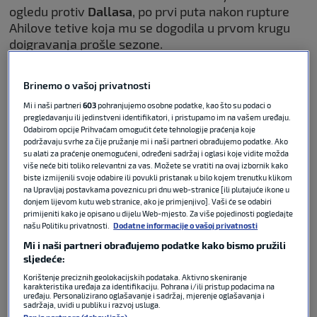
ogledu protiv
Dallasa
, po prvi puta nakon rupture
Ahilove tetive koja mu se dogodila u prvom krugu
doigravanja prošle sezone.
POVEZANO
Brinemo o vašoj privatnosti
Mi i naši partneri
603
pohranjujemo osobne podatke, kao što su podaci o
pregledavanju ili jedinstveni identifikatori, i pristupamo im na vašem uređaju.
VIDEO / Jokić i Denver slavili u
Odabirom opcije Prihvaćam omogućit ćete tehnologije praćenja koje
Salt Lake Cityju, Celticsi ‘pokvarili’
podržavaju svrhe za čije pružanje mi i naši partneri obrađujemo podatke. Ako
povratak Giannisa
su alati za praćenje onemogućeni, određeni sadržaj i oglasi koje vidite možda
više neće biti toliko relevantni za vas. Možete se vratiti na ovaj izbornik kako
biste izmijenili svoje odabire ili povukli pristanak u bilo kojem trenutku klikom
na Upravljaj postavkama poveznicu pri dnu web-stranice [ili plutajuće ikone u
KOŠARKA
03. ožu 2026
0
donjem lijevom kutu web stranice, ako je primjenjivo]. Vaši će se odabiri
primijeniti kako je opisano u dijelu Web-mjesto. Za više pojedinosti pogledajte
Određeno vrijeme Tatum obavlja treninge pet na pet
našu Politiku privatnosti.
Dodatne informacije o vašoj privatnosti
sa suigračima iz Bostona te je posljednjih desetak
Mi i naši partneri obrađujemo podatke kako bismo pružili
dana bez poteškoća obavljao i sve radnje s punim
sljedeće:
intenzitetom.
Korištenje preciznih geolokacijskih podataka. Aktivno skeniranje
karakteristika uređaja za identifikaciju. Pohrana i/ili pristup podacima na
uređaju. Personalizirano oglašavanje i sadržaj, mjerenje oglašavanja i
sadržaja, uvidi u publiku i razvoj usluga.
Premda je Boston cijele sezone bez Tatuma igra