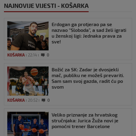
NAJNOVIJE VIJESTI - KOŠARKA
Erdogan ga protjerao pa se
nazvao “Sloboda”, a sad želi igrati
u ženskoj ligi: Jednaka prava za
sve!
KOŠARKA
22:14
0
Božić za SK: Zadar je dvosjekli
mač, publiku ne možeš prevariti.
Sam sam svoj gazda, radit ću po
svom
KOŠARKA
20:52
0
Veliko priznanje za hrvatskog
stručnjaka: Jurica Žuža novi je
pomoćni trener Barcelone