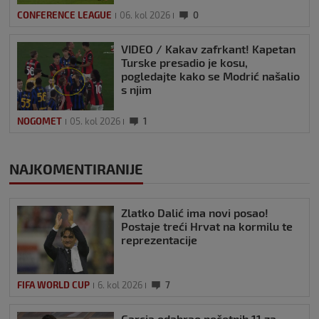
CONFERENCE LEAGUE
06. kol 2026
0
VIDEO / Kakav zafrkant! Kapetan
Turske presadio je kosu,
pogledajte kako se Modrić našalio
s njim
NOGOMET
05. kol 2026
1
NAJKOMENTIRANIJE
Zlatko Dalić ima novi posao!
Postaje treći Hrvat na kormilu te
reprezentacije
FIFA WORLD CUP
6. kol 2026
7
Garcia odabrao početnih 11 za