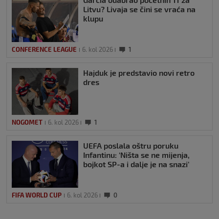
Litvu? Livaja se čini se vraća na
klupu
CONFERENCE LEAGUE
6. kol 2026
1
Hajduk je predstavio novi retro
dres
NOGOMET
6. kol 2026
1
UEFA poslala oštru poruku
Infantinu: ‘Ništa se ne mijenja,
bojkot SP-a i dalje je na snazi’
FIFA WORLD CUP
6. kol 2026
0