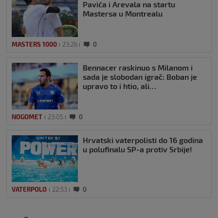
Pavića i Arevala na startu
Mastersa u Montrealu
MASTERS 1000
23:26
0
Bennacer raskinuo s Milanom i
sada je slobodan igrač: Boban je
upravo to i htio, ali…
NOGOMET
23:05
0
Hrvatski vaterpolisti do 16 godina
u polufinalu SP-a protiv Srbije!
VATERPOLO
22:53
0