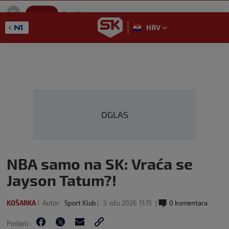
SportKlub
Instaliraj
Sport portal
HRV
GET - On the Google Play
OGLAS
NBA samo na SK: Vraća se
Jayson Tatum?!
KOŠARKA
Autor:
Sport Klub
3. ožu 2026
11:15
0 komentara
Podijeli :