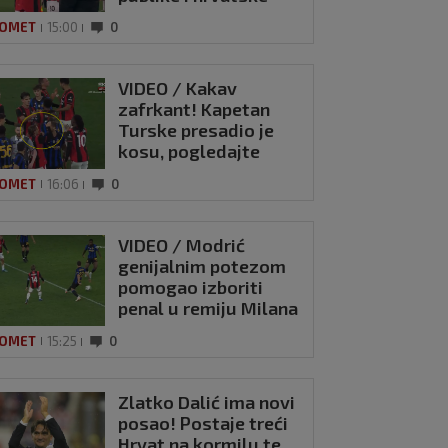
zastave na tribinama
OMET
15:00
0
VIDEO / Kakav
zafrkant! Kapetan
Turske presadio je
kosu, pogledajte
kako se Modrić
OMET
16:06
0
našalio s njim
pektivni hrvatski
VIDEO / Modrić
ar briljirao u
genijalnim potezom
edi Olimpije
pomogao izboriti
penal u remiju Milana
ro 2023
0
i Intera
OMET
15:25
0
Zlatko Dalić ima novi
posao! Postaje treći
Hrvat na kormilu te