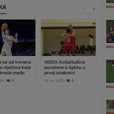
RKA
NOG
NOG
 se od trenera
VIDEO: Košarkašice
Pers
o riječima koje
poražene u Splitu u
cent
eknule među
prvoj utakmici
pobj
ima Reala
kvalifikacija za Euro
026
0
09. stu 2023
0
09. p
NOG