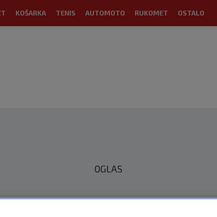
ET
KOŠARKA
TENIS
AUTOMOTO
RUKOMET
OSTALO
OGLAS