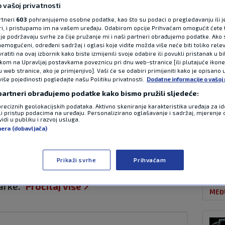
 vašoj privatnosti
rtneri
603
pohranjujemo osobne podatke, kao što su podaci o pregledavanju ili j
ori, i pristupamo im na vašem uređaju. Odabirom opcije Prihvaćam omogućit ćete 
NAJ
kaški savez
je podržavaju svrhe za čije pružanje mi i naši partneri obrađujemo podatke. Ako s
emogućeni, određeni sadržaj i oglasi koje vidite možda više neće biti toliko relev
atiti na ovaj izbornik kako biste izmijenili svoje odabire ili povukli pristanak u b
 prvi plan
ikom na Upravljaj postavkama poveznicu pri dnu web-stranice [ili plutajuće ikon
u web stranice, ako je primjenjivo]. Vaši će se odabiri primijeniti kako je opisano 
više pojedinosti pogledajte našu Politiku privatnosti.
Dodatne informacije o vašoj 
ih trenera
 partneri obrađujemo podatke kako bismo pružili sljedeće:
preciznih geolokacijskih podataka. Aktivno skeniranje karakteristika uređaja za ide
LA L
li pristup podacima na uređaju. Personalizirano oglašavanje i sadržaj, mjerenje 
0 komentara
idi u publiku i razvoj usluga.
nera (dobavljača)
ji s udrugom “Pokaži srce”, predstavio je
riranja mladih košarkaških trenera s
Prikaži svrhe
Prihvaćam
ručnog kadra i stvaranja kvalitetnijih
arke.
Pročitaj više
MEĐ