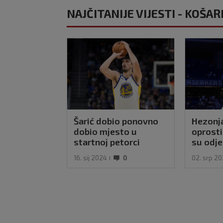
NAJČITANIJE VIJESTI - KOŠA
Šarić dobio ponovno
Hezonja
dobio mjesto u
oprosti
startnoj petorci
su odj
Warriorsa, odigrao je
navijač
16. sij 2024
0
02. srp 2
odlično u šokantnom
porazu