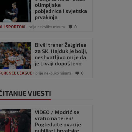
olimpijska
pobjednica i svjetska
prvakinja
ALI SPORTOVI
prije nekoliko minuta
0
Bivši trener Žalgirisa
za SK: Hajduk je bolji,
neshvatljivo mi je da
je Livaji dopušteno
da puca penal u
FERENCE LEAGUE
prije nekoliko minuta
0
Varaždinu
ČITANIJE VIJESTI
VIDEO / Modrić se
vratio na teren!
Pogledajte ovacije
publike i hrvatske