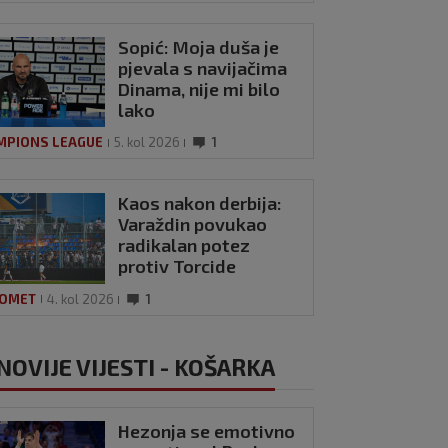
Sopić: Moja duša je
pjevala s navijačima
Dinama, nije mi bilo
lako
MPIONS LEAGUE
5. kol 2026
1
Kaos nakon derbija:
Varaždin povukao
radikalan potez
protiv Torcide
OMET
4. kol 2026
1
NOVIJE VIJESTI - KOŠARKA
Hezonja se emotivno