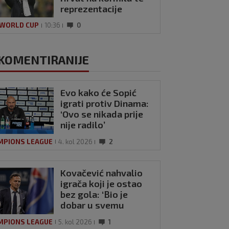
reprezentacije
 WORLD CUP
10:36
0
KOMENTIRANIJE
Evo kako će Sopić
igrati protiv Dinama:
‘Ovo se nikada prije
nije radilo’
MPIONS LEAGUE
4. kol 2026
2
Kovačević nahvalio
igrača koji je ostao
bez gola: ‘Bio je
dobar u svemu
drugom’
MPIONS LEAGUE
5. kol 2026
1