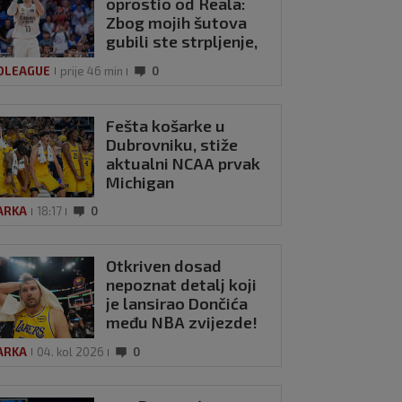
oprostio od Reala:
Zbog mojih šutova
gubili ste strpljenje,
ali i ja sam zbog vas
OLEAGUE
prije 46 min
0
Fešta košarke u
Dubrovniku, stiže
aktualni NCAA prvak
Michigan
ARKA
18:17
0
Otkriven dosad
nepoznat detalj koji
je lansirao Dončića
među NBA zvijezde!
ARKA
04. kol 2026
0