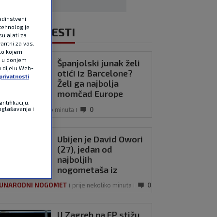
edinstveni
tehnologije
NOVIJE VIJESTI
u alati za
antni za vas.
ilo kojem
e u donjem
Španjolski junak želi
u dijelu Web-
otići iz Barcelone?
privatnosti
Želi ga najbolja
momčad Europe
ntifikaciju.
IGA
prije nekoliko minuta
0
oglašavanja i
Ubijen je David Owori
(27), jedan od
najboljih
nogometaša iz
Ugande
UNARODNI NOGOMET
prije nekoliko minuta
0
U Zagreb na EP stižu