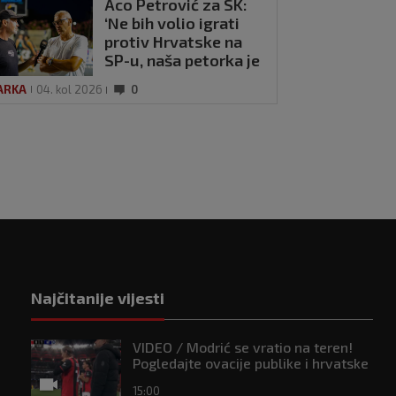
Aco Petrović za SK:
‘Ne bih volio igrati
protiv Hrvatske na
SP-u, naša petorka je
paklena!’
ARKA
04. kol 2026
0
Najčitanije vijesti
VIDEO / Modrić se vratio na teren!
Pogledajte ovacije publike i hrvatske
zastave na tribinama
15:00