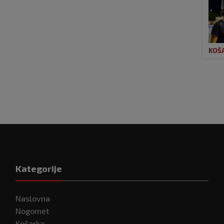
KOŠ
Kategorije
Naslovna
Nogomet
Košarka