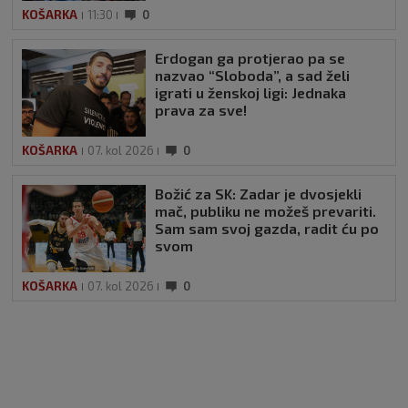
KOŠARKA
11:30
0
Erdogan ga protjerao pa se
nazvao “Sloboda”, a sad želi
igrati u ženskoj ligi: Jednaka
prava za sve!
KOŠARKA
07. kol 2026
0
Božić za SK: Zadar je dvosjekli
mač, publiku ne možeš prevariti.
Sam sam svoj gazda, radit ću po
svom
KOŠARKA
07. kol 2026
0