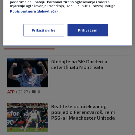
podacima na uređaju. Personalizirano oglašavanje i sadržaj,
mjerenje oglašavanja i sadržaja, uvidi u publiku i razvoj usluga.
Popis partnera (dobavljača)
Pošalji
Prikaži svrhe
Prihvaćam
NAJNOVIJE VIJESTI
Gledajte na SK: Darderi u
četvrtfinalu Montreala
ATP
23:27
0
Real teže od očekivanog
pobijedio Ferencvaroš, remi
PSG-a i Manchester Uniteda