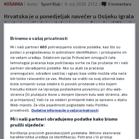
KOŠARKA
Autor:
Sport Klub
6. srp 2026
21:52
0 komentara
Hrvatska je u ponedjeljak navečer u Osijeku igrala
šestu i posljednju utakmice prve faze kvalifikacija
za Mundobasket 2027. godine. Na domaćem
parketu su izabranici Tomislava Mijatovića
Brinemo o vašoj privatnosti
ugostili trećeplasirani Izrael te su slavili sa
Mi i naši partneri
603
pohranjujemo osobne podatke, kao što su
103:75.
Pročitaj više
podaci o pregledavanju ili jedinstveni identifikatori, i pristupamo im
na vašem uređaju. Odabirom opcije Prihvaćam omogućit ćete
tehnologije praćenja koje podržavaju svrhe za čije pružanje mi i naši
partneri obrađujemo podatke. Ako su alati za praćenje
onemogućeni, određeni sadržaj i oglasi koje vidite možda više neće
biti toliko relevantni za vas. Možete se vratiti na ovaj izbornik kako
biste izmijenili svoje odabire ili povukli pristanak u bilo kojem
trenutku klikom na Upravljaj postavkama poveznicu pri dnu web-
stranice [ili plutajuće ikone u donjem lijevom kutu web stranice, ako
je primjenjivo]. Vaši će se odabiri primijeniti kako je opisano u dijelu
Web-mjesto. Za više pojedinosti pogledajte našu Politiku
Pošalji odgovor
privatnosti.
Dodatne informacije o vašoj privatnosti
Mi i naši partneri obrađujemo podatke kako bismo
pružili sljedeće:
Korištenje preciznih geolokacijskih podataka. Aktivno skeniranje
karakteristika uređaja za identifikaciju. Pohrana i/ili pristup