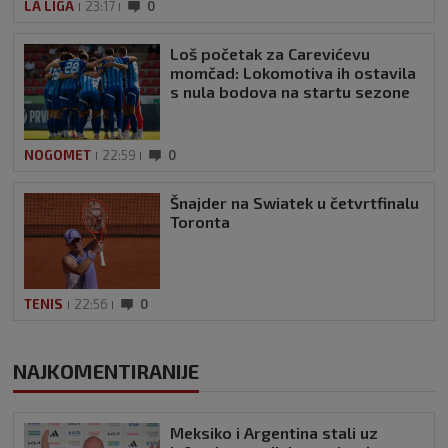
LA LIGA
23:17
0
Loš početak za Carevićevu
momčad: Lokomotiva ih ostavila
s nula bodova na startu sezone
NOGOMET
22:59
0
Šnajder na Swiatek u četvrtfinalu
Toronta
TENIS
22:56
0
NAJKOMENTIRANIJE
Meksiko i Argentina stali uz