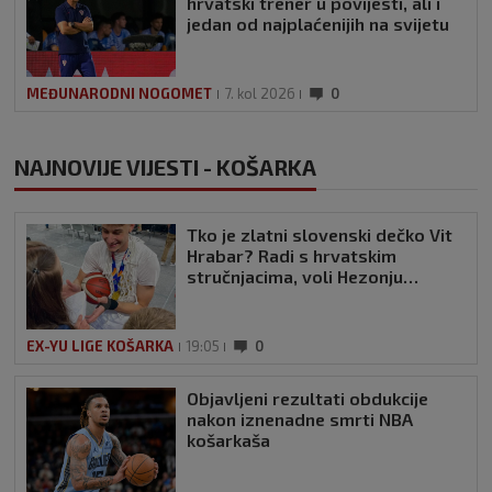
hrvatski trener u povijesti, ali i
jedan od najplaćenijih na svijetu
MEĐUNARODNI NOGOMET
7. kol 2026
0
NAJNOVIJE VIJESTI - KOŠARKA
Tko je zlatni slovenski dečko Vit
Hrabar? Radi s hrvatskim
stručnjacima, voli Hezonju…
EX-YU LIGE KOŠARKA
19:05
0
Objavljeni rezultati obdukcije
nakon iznenadne smrti NBA
košarkaša