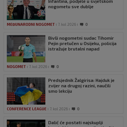
Infantina, podjele u svjetskom
nogometu sve dublje
MEĐUNARODNI NOGOMET
7. kol 2026
0
Bivši nogometni sudac Tihomir
Pejin pretučen u Osijeku, policija
istražuje brutalni napad
NOGOMET
7. kol 2026
0
Predsjednik Žalgirisa: Hajduk je
zvijer na drugoj razini, naučili
smo lekciju
CONFERENCE LEAGUE
7. kol 2026
0
Dalić će postati najskuplji