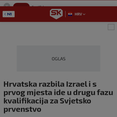
SportKlub
Instaliraj
Sport portal
HRV
GET - On the Google Play
OGLAS
Hrvatska razbila Izrael i s
prvog mjesta ide u drugu fazu
kvalifikacija za Svjetsko
prvenstvo