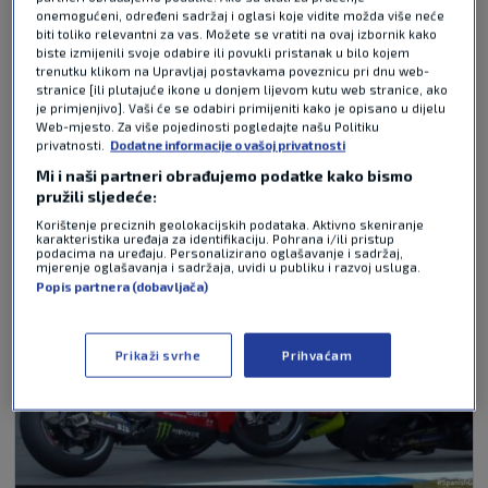
onemogućeni, određeni sadržaj i oglasi koje vidite možda više neće
biti toliko relevantni za vas. Možete se vratiti na ovaj izbornik kako
Pošalji
biste izmijenili svoje odabire ili povukli pristanak u bilo kojem
trenutku klikom na Upravljaj postavkama poveznicu pri dnu web-
stranice [ili plutajuće ikone u donjem lijevom kutu web stranice, ako
je primjenjivo]. Vaši će se odabiri primijeniti kako je opisano u dijelu
Web-mjesto. Za više pojedinosti pogledajte našu Politiku
NAJČITANIJE VIJESTI - AUTOMOTO
privatnosti.
Dodatne informacije o vašoj privatnosti
Mi i naši partneri obrađujemo podatke kako bismo
pružili sljedeće:
Korištenje preciznih geolokacijskih podataka. Aktivno skeniranje
karakteristika uređaja za identifikaciju. Pohrana i/ili pristup
podacima na uređaju. Personalizirano oglašavanje i sadržaj,
mjerenje oglašavanja i sadržaja, uvidi u publiku i razvoj usluga.
Popis partnera (dobavljača)
Prikaži svrhe
Prihvaćam