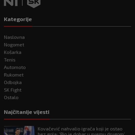
Kategorije
Naslovna
Nogomet
Košarka
Tenis
Automoto
Rukomet
Odbojka
SK Fight
Ostalo
Najčitanije vijesti
Kovačević nahvalio igrača koji je ostao
bez gola: ‘Bio je dobar u svemu drugom’