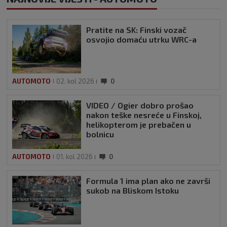
Pratite na SK: Finski vozač
osvojio domaću utrku WRC-a
AUTOMOTO
02. kol 2026
0
VIDEO / Ogier dobro prošao
nakon teške nesreće u Finskoj,
helikopterom je prebačen u
bolnicu
AUTOMOTO
01. kol 2026
0
Formula 1 ima plan ako ne završi
sukob na Bliskom Istoku