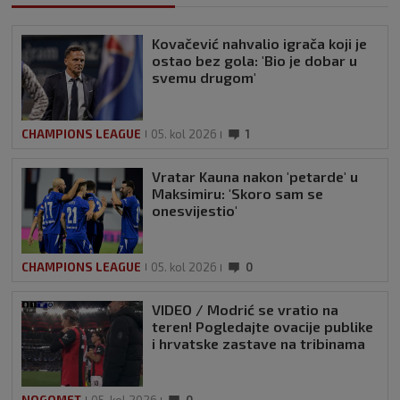
Kovačević nahvalio igrača koji je
ostao bez gola: 'Bio je dobar u
svemu drugom'
CHAMPIONS LEAGUE
05. kol 2026
1
Vratar Kauna nakon 'petarde' u
Maksimiru: 'Skoro sam se
onesvijestio'
CHAMPIONS LEAGUE
05. kol 2026
0
VIDEO / Modrić se vratio na
teren! Pogledajte ovacije publike
i hrvatske zastave na tribinama
NOGOMET
05. kol 2026
0