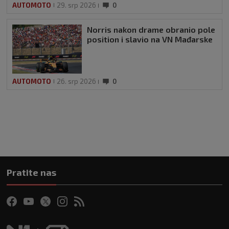
AUTOMOTO
29. srp 2026
0
Norris nakon drame obranio pole
position i slavio na VN Mađarske
AUTOMOTO
26. srp 2026
0
Pratite nas