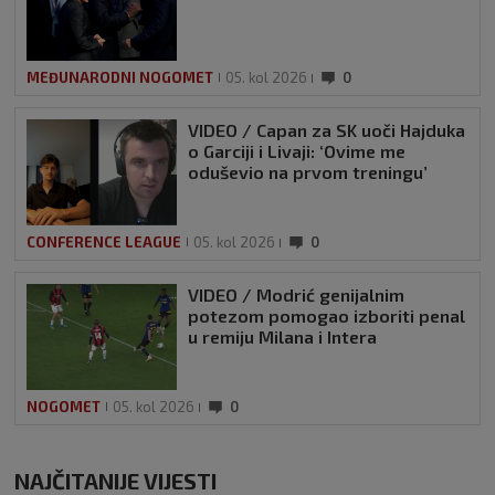
MEĐUNARODNI NOGOMET
05. kol 2026
0
VIDEO / Capan za SK uoči Hajduka
o Garciji i Livaji: ‘Ovime me
oduševio na prvom treningu’
CONFERENCE LEAGUE
05. kol 2026
0
VIDEO / Modrić genijalnim
potezom pomogao izboriti penal
u remiju Milana i Intera
NOGOMET
05. kol 2026
0
NAJČITANIJE VIJESTI