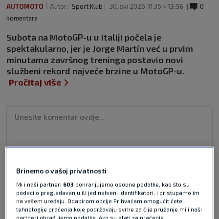
AUTOMOTO
Autor:
Sport Klub
30. svi 2026
11:36 >
13:56
0
komentara
Subota na MotoGP-u u Italiji počela je
spektakularno, jer je Jorge Martín već u prvim
minutama završnog treninga postavio novi
službeni rekord najveće brzine u MotoGP-u.
Pročitaj više
Brinemo o vašoj privatnosti
Pošalji odgovor
Mi i naši partneri
603
pohranjujemo osobne podatke, kao što su
podaci o pregledavanju ili jedinstveni identifikatori, i pristupamo im
na vašem uređaju. Odabirom opcije Prihvaćam omogućit ćete
tehnologije praćenja koje podržavaju svrhe za čije pružanje mi i naši
partneri obrađujemo podatke. Ako su alati za praćenje