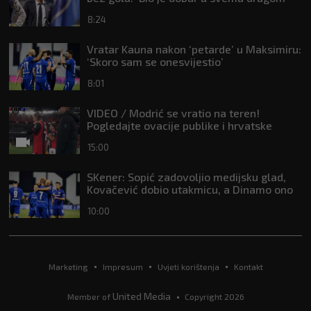
8:24
Vratar Kauna nakon ‘petarde’ u Maksimiru:
‘Skoro sam se onesvijestio’
8:01
VIDEO / Modrić se vratio na teren!
Pogledajte ovacije publike i hrvatske
zastave na tribinama
15:00
SKener: Sopić zadovoljio medijsku glad,
Kovačević dobio utakmicu, a Dinamo ono
što mu je trebalo
10:00
Marketing
Impresum
Uvjeti korištenja
Kontakt
United Media
Member of
Copyright 2026