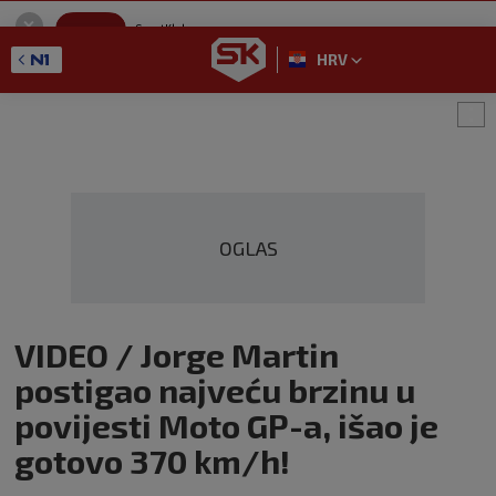
SportKlub
Instaliraj
Sport portal
HRV
GET - On the Google Play
OGLAS
VIDEO / Jorge Martin
postigao najveću brzinu u
povijesti Moto GP-a, išao je
gotovo 370 km/h!