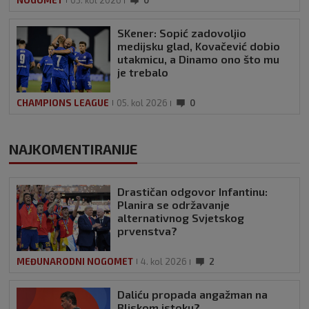
SKener: Sopić zadovoljio
medijsku glad, Kovačević dobio
utakmicu, a Dinamo ono što mu
je trebalo
CHAMPIONS LEAGUE
05. kol 2026
0
NAJKOMENTIRANIJE
Drastičan odgovor Infantinu:
Planira se održavanje
alternativnog Svjetskog
prvenstva?
MEĐUNARODNI NOGOMET
4. kol 2026
2
Daliću propada angažman na
Bliskom istoku?