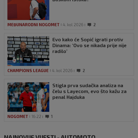
MEĐUNARODNI NOGOMET
4. kol 2026
2
Evo kako će Sopić igrati protiv
Dinama: ‘Ovo se nikada prije nije
radilo’
CHAMPIONS LEAGUE
4. kol 2026
2
Stigla prva sudačka analiza na
čelu s Layecom, evo što kažu za
penal Hajduka
NOGOMET
16:22
1
NAJNOVIJE VIJESTI - AUTOMOTO