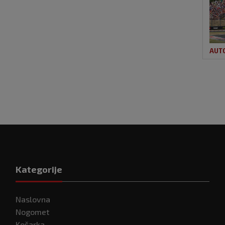
AUT
Kategorije
Naslovna
Nogomet
Košarka