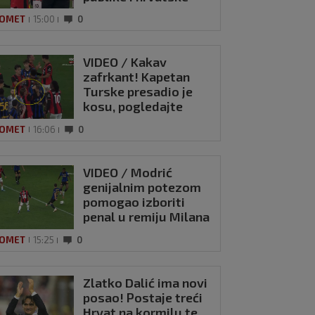
zastave na tribinama
OMET
15:00
0
VIDEO / Kakav
zafrkant! Kapetan
Turske presadio je
kosu, pogledajte
kako se Modrić
OMET
16:06
0
našalio s njim
VIDEO / Modrić
genijalnim potezom
pomogao izboriti
penal u remiju Milana
i Intera
O / Pogledajte
OMET
15:25
0
 je Leclercu
o retrovizor
Zlatko Dalić ima novi
a 2025
0
posao! Postaje treći
Hrvat na kormilu te