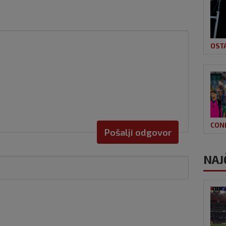
OST
CON
Pošalji odgovor
NAJ