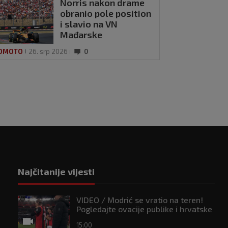
Norris nakon drame
obranio pole position
i slavio na VN
Mađarske
OMOTO
26. srp 2026
0
Najčitanije vijesti
VIDEO / Modrić se vratio na teren!
Pogledajte ovacije publike i hrvatske
zastave na tribinama
15:00