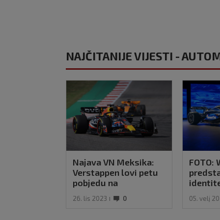
NAJČITANIJE VIJESTI - AUT
Najava VN Meksika:
FOTO: 
Verstappen lovi petu
predsta
pobjedu na
identit
Perezovom terenu
evo što
26. lis 2023
0
05. velj 2