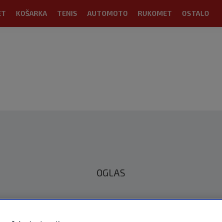
ET
KOŠARKA
TENIS
AUTOMOTO
RUKOMET
OSTALO
OGLAS