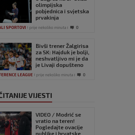
olimpijska
pobjednica i svjetska
prvakinja
ALI SPORTOVI
prije nekoliko minuta
0
Bivši trener Žalgirisa
za SK: Hajduk je bolji,
neshvatljivo mi je da
je Livaji dopušteno
da puca penal u
FERENCE LEAGUE
prije nekoliko minuta
0
Varaždinu
ČITANIJE VIJESTI
VIDEO / Modrić se
vratio na teren!
Pogledajte ovacije
publike i hrvatske