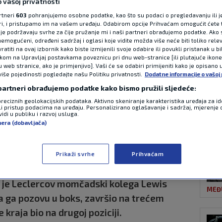
 vašoj privatnosti
rtneri
603
pohranjujemo osobne podatke, kao što su podaci o pregledavanju ili j
ori, i pristupamo im na vašem uređaju. Odabirom opcije Prihvaćam omogućit ćete 
NAJ
 Veliku nagradu
je podržavaju svrhe za čije pružanje mi i naši partneri obrađujemo podatke. Ako s
emogućeni, određeni sadržaj i oglasi koje vidite možda više neće biti toliko relev
atiti na ovaj izbornik kako biste izmijenili svoje odabire ili povukli pristanak u b
io nakon skoro
ikom na Upravljaj postavkama poveznicu pri dnu web-stranice [ili plutajuće ikon
u web stranice, ako je primjenjivo]. Vaši će se odabiri primijeniti kako je opisano 
više pojedinosti pogledajte našu Politiku privatnosti.
Dodatne informacije o vašoj 
kanja
 partneri obrađujemo podatke kako bismo pružili sljedeće:
preciznih geolokacijskih podataka. Aktivno skeniranje karakteristika uređaja za ide
li pristup podacima na uređaju. Personalizirano oglašavanje i sadržaj, mjerenje 
LA L
idi u publiku i razvoj usluga.
2 >
17:43
0 komentara
nera (dobavljača)
a nagrade Velike Britanije, deveta utrka
ea Kimi Antonelli bio na pole positionu,
Prikaži svrhe
Prihvaćam
 vozač Ferrarija. Na drugom mjestu završio
k je Leclercov momčadski kolega Lewis
MEĐ
a ga pozovu u boks, završio na trećem
 kraja bio na drugoj poziciji.