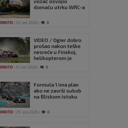
vozač osvojio
domaću utrku WRC-a
OMOTO
02. kol 2026
0
VIDEO / Ogier dobro
prošao nakon teške
nesreće u Finskoj,
helikopterom je
prebačen u bolnicu
OMOTO
01. kol 2026
0
Formula 1 ima plan
ako ne završi sukob
na Bliskom Istoku
OMOTO
29. srp 2026
0