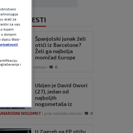
edinstveni
tehnologije
NOVIJE VIJESTI
u alati za
antni za vas.
ilo kojem
e u donjem
Španjolski junak želi
u dijelu Web-
otići iz Barcelone?
privatnosti
Želi ga najbolja
momčad Europe
ntifikaciju.
oglašavanja i
IGA
prije nekoliko minuta
0
Ubijen je David Owori
(27), jedan od
najboljih
nogometaša iz
Ugande
UNARODNI NOGOMET
prije nekoliko minuta
0
U Zagreb na EP stižu