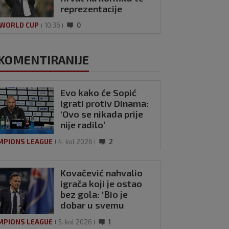
reprezentacije
 WORLD CUP
10:36
0
KOMENTIRANIJE
Evo kako će Sopić
igrati protiv Dinama:
‘Ovo se nikada prije
nije radilo’
MPIONS LEAGUE
4. kol 2026
2
Kovačević nahvalio
igrača koji je ostao
bez gola: ‘Bio je
dobar u svemu
drugom’
MPIONS LEAGUE
5. kol 2026
1