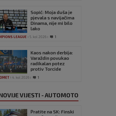
Sopić: Moja duša je
pjevala s navijačima
Dinama, nije mi bilo
lako
MPIONS LEAGUE
5. kol 2026
1
Kaos nakon derbija:
Varaždin povukao
radikalan potez
protiv Torcide
OMET
4. kol 2026
1
NOVIJE VIJESTI - AUTOMOTO
Pratite na SK: Finski