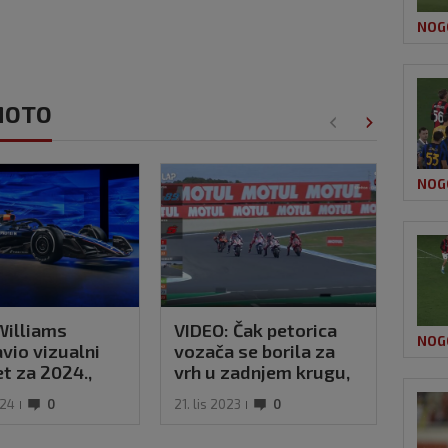
NOG
OMOTO
NOG
Williams
VIDEO: Čak petorica
VIDE
NOG
vio vizualni
vozača se borila za
kako
et za 2024.,
vrh u zadnjem krugu,
otpa
 je novost
Zarcu prva Moto GP
024
0
21. lis 2023
0
12. tr
pobjeda!