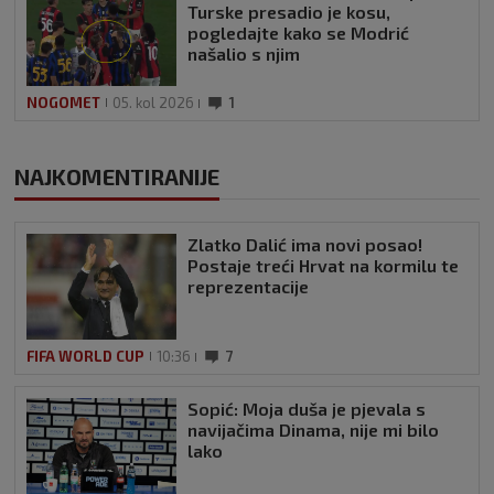
Turske presadio je kosu,
pogledajte kako se Modrić
našalio s njim
NOGOMET
05. kol 2026
1
NAJKOMENTIRANIJE
Zlatko Dalić ima novi posao!
Postaje treći Hrvat na kormilu te
reprezentacije
FIFA WORLD CUP
10:36
7
Sopić: Moja duša je pjevala s
navijačima Dinama, nije mi bilo
lako