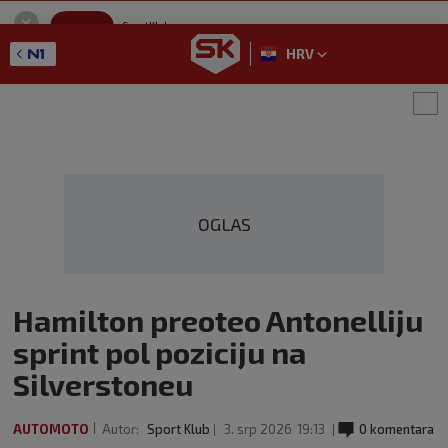
SportKlub
Instaliraj
Sport portal
HRV
GET - On the Google Play
OGLAS
Hamilton preoteo Antonelliju
sprint pol poziciju na
Silverstoneu
AUTOMOTO
Autor:
Sport Klub
3. srp 2026
19:13
0 komentara