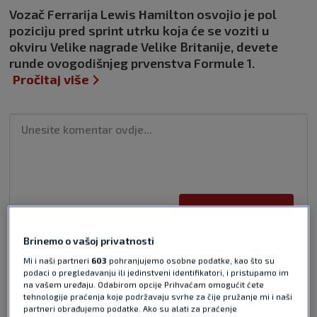
Vozač Ferrarija Lewis Hamilton osvojio je pol
poziciju pred sprint utrku koja će se voziti u
okviru Velike nagrade Velike Britanije, devete
runde ovogodišnjeg prvenstva Formule 1.
Pročitaj više
Pošalji odgovor
Brinemo o vašoj privatnosti
Mi i naši partneri
603
pohranjujemo osobne podatke, kao što su
podaci o pregledavanju ili jedinstveni identifikatori, i pristupamo im
na vašem uređaju. Odabirom opcije Prihvaćam omogućit ćete
tehnologije praćenja koje podržavaju svrhe za čije pružanje mi i naši
partneri obrađujemo podatke. Ako su alati za praćenje
Pošalji