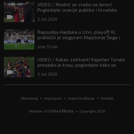
VIDEO / Modrić se vratio na teren!
Pogledajte ovacije publike i hrvatske
zastave na tribinama
5. kol 2026
Rapsodija Hajduka u Litvi, playoff KL
praktički je osiguran! Majstorije Šege i
Pajazitija
prije 12 min
VIDEO / Kakav zafrkant! Kapetan Turske
presadio je kosu, pogledajte kako se
Modrić našalio s njim
5. kol 2026
Marketing
Impresum
Uvjeti korištenja
Kontakt
United Media
Member of
Copyright 2026