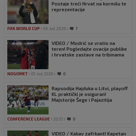
Postaje treći Hrvat na kormilu te
reprezentacije
FIFA WORLD CUP
06. kol 2026
7
VIDEO / Modrić se vratio na
teren! Pogledajte ovacije publike
i hrvatske zastave na tribinama
NOGOMET
05. kol 2026
0
Rapsodija Hajduka u Litvi, playoff
KL praktički je osiguran!
Majstorije Šege i Pajazitija
CONFERENCE LEAGUE
20:55
0
VIDEO / Kakav zafrkant! Kapetan