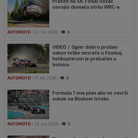
Pratite na SK: Finski vozač
osvojio domaću utrku WRC-a
AUTOMOTO
02. kol 2026
0
VIDEO / Ogier dobro prošao
nakon teške nesreće u Finskoj,
helikopterom je prebačen u
bolnicu
AUTOMOTO
01. kol 2026
0
Formula 1 ima plan ako ne završi
sukob na Bliskom Istoku
AUTOMOTO
29. srp 2026
0