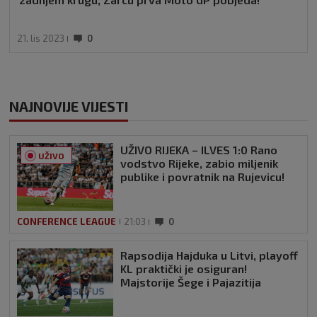
21. lis 2023
0
NAJNOVIJE VIJESTI
UŽIVO RIJEKA – ILVES 1:0 Rano
UŽIVO
vodstvo Rijeke, zabio miljenik
publike i povratnik na Rujevicu!
CONFERENCE LEAGUE
21:03
0
Rapsodija Hajduka u Litvi, playoff
KL praktički je osiguran!
Majstorije Šege i Pajazitija