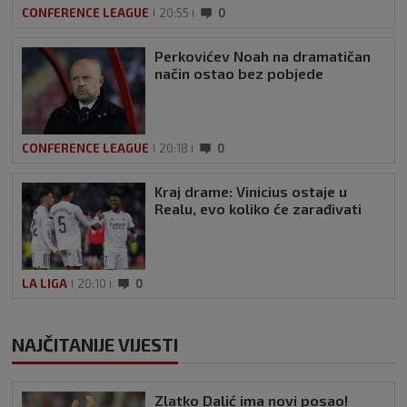
CONFERENCE LEAGUE
20:55
0
Perkovićev Noah na dramatičan
način ostao bez pobjede
CONFERENCE LEAGUE
20:18
0
Kraj drame: Vinicius ostaje u
Realu, evo koliko će zarađivati
LA LIGA
20:10
0
NAJČITANIJE VIJESTI
Zlatko Dalić ima novi posao!