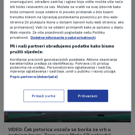
onemogućeni, određeni sadržaj i oglasi koje vidite možda više neće
biti toliko relevantni za vas. Možete se vratiti na ovaj izbornik kako
biste izmijenili svoje odabire ili povukli pristanak u bilo kojem
trenutku klikom na Upravljaj postavkama poveznicu pri dnu web-
stranice [ili plutajuće ikone u donjem lijevom kutu web stranice, ako
NAJČITANIJE VIJESTI - AUTOMOTO
je primjenjivo]. Vaši će se odabiri primijeniti kako je opisano u dijelu
Web-mjesto. Za više pojedinosti pogledajte našu Politiku
privatnosti.
Dodatne informacije o vašoj privatnosti
Mi i naši partneri obrađujemo podatke kako bismo
pružili sljedeće:
Korištenje preciznih geolokacijskih podataka. Aktivno skeniranje
karakteristika uređaja za identifikaciju. Pohrana i/ili pristup
podacima na uređaju. Personalizirano oglašavanje i sadržaj,
mjerenje oglašavanja i sadržaja, uvidi u publiku i razvoj usluga.
Popis partnera (dobavljača)
Prikaži svrhe
Prihvaćam
VIDEO: Čak petorica vozača se borila za vrh u
zadnjem krugu, Zarcu prva Moto GP pobjeda!