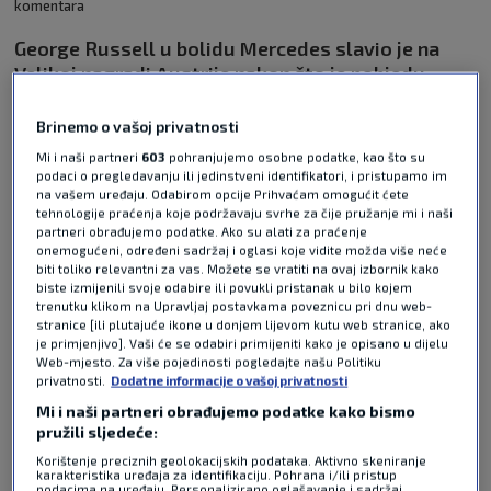
komentara
George Russell u bolidu Mercedes slavio je na
Velikoj nagradi Austrije nakon što je pobjedu
pretvorio iz pole positiona osvojenog u
dramatičnim kvalifikacijama.
Pročitaj više
Brinemo o vašoj privatnosti
Mi i naši partneri
603
pohranjujemo osobne podatke, kao što su
podaci o pregledavanju ili jedinstveni identifikatori, i pristupamo im
na vašem uređaju. Odabirom opcije Prihvaćam omogućit ćete
tehnologije praćenja koje podržavaju svrhe za čije pružanje mi i naši
partneri obrađujemo podatke. Ako su alati za praćenje
onemogućeni, određeni sadržaj i oglasi koje vidite možda više neće
biti toliko relevantni za vas. Možete se vratiti na ovaj izbornik kako
biste izmijenili svoje odabire ili povukli pristanak u bilo kojem
trenutku klikom na Upravljaj postavkama poveznicu pri dnu web-
Pošalji odgovor
stranice [ili plutajuće ikone u donjem lijevom kutu web stranice, ako
je primjenjivo]. Vaši će se odabiri primijeniti kako je opisano u dijelu
Web-mjesto. Za više pojedinosti pogledajte našu Politiku
privatnosti.
Dodatne informacije o vašoj privatnosti
Mi i naši partneri obrađujemo podatke kako bismo
pružili sljedeće:
Korištenje preciznih geolokacijskih podataka. Aktivno skeniranje
karakteristika uređaja za identifikaciju. Pohrana i/ili pristup
Pošalji
podacima na uređaju. Personalizirano oglašavanje i sadržaj,