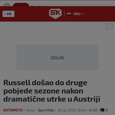
SportKlub
Instaliraj
Sport portal
HRV
GET - On the Google Play
OGLAS
Russell došao do druge
pobjede sezone nakon
dramatične utrke u Austriji
AUTOMOTO
Autor:
Sport Klub
28. lip 2026
16:40 >
16:45
0