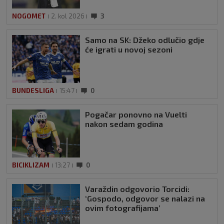
NOGOMET
2. kol 2026
3
Samo na SK: Džeko odlučio gdje
će igrati u novoj sezoni
BUNDESLIGA
15:47
0
Pogačar ponovno na Vuelti
nakon sedam godina
BICIKLIZAM
13:27
0
Varaždin odgovorio Torcidi:
‘Gospodo, odgovor se nalazi na
ovim fotografijama’