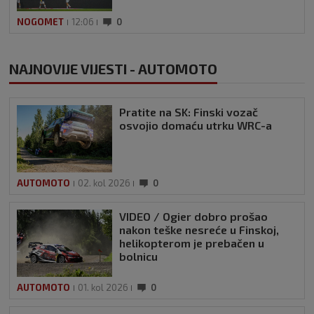
NOGOMET
12:06
0
NAJNOVIJE VIJESTI - AUTOMOTO
Pratite na SK: Finski vozač
osvojio domaću utrku WRC-a
AUTOMOTO
02. kol 2026
0
VIDEO / Ogier dobro prošao
nakon teške nesreće u Finskoj,
helikopterom je prebačen u
bolnicu
AUTOMOTO
01. kol 2026
0