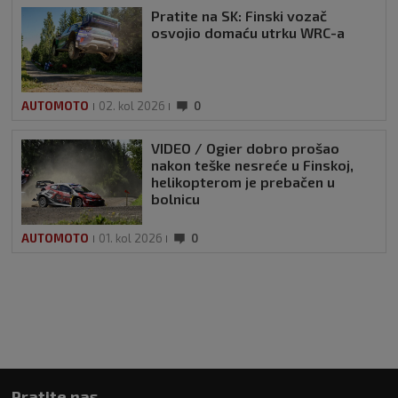
Pratite na SK: Finski vozač
osvojio domaću utrku WRC-a
AUTOMOTO
02. kol 2026
0
VIDEO / Ogier dobro prošao
nakon teške nesreće u Finskoj,
helikopterom je prebačen u
bolnicu
AUTOMOTO
01. kol 2026
0
Pratite nas