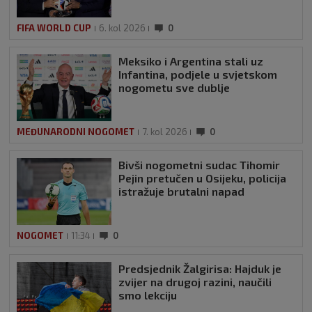
FIFA WORLD CUP
6. kol 2026
0
Meksiko i Argentina stali uz
Infantina, podjele u svjetskom
nogometu sve dublje
MEĐUNARODNI NOGOMET
7. kol 2026
0
Bivši nogometni sudac Tihomir
Pejin pretučen u Osijeku, policija
istražuje brutalni napad
NOGOMET
11:34
0
Predsjednik Žalgirisa: Hajduk je
zvijer na drugoj razini, naučili
smo lekciju