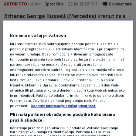
AUTOMOTO
Autor:
Sport Klub
27. lip 2026
18:11
0 komentara
Britanac George Russell (Mercedes) krenut će s
prve startne pozicije u nedjeljnu utrku za Veliku
nagradu Austrije Svjetskog prvenstva vozača
Brinemo o vašoj privatnosti
formule 1 u Spielbergu.
Pročitaj više
Mi i naši partneri
603
pohranjujemo osobne podatke, kao što su
podaci o pregledavanju ili jedinstveni identifikatori, i pristupamo im
na vašem uređaju. Odabirom opcije Prihvaćam omogućit ćete
tehnologije praćenja koje podržavaju svrhe za čije pružanje mi i naši
partneri obrađujemo podatke. Ako su alati za praćenje
onemogućeni, određeni sadržaj i oglasi koje vidite možda više neće
biti toliko relevantni za vas. Možete se vratiti na ovaj izbornik kako
biste izmijenili svoje odabire ili povukli pristanak u bilo kojem
trenutku klikom na Upravljaj postavkama poveznicu pri dnu web-
stranice [ili plutajuće ikone u donjem lijevom kutu web stranice, ako
Pošalji odgovor
je primjenjivo]. Vaši će se odabiri primijeniti kako je opisano u dijelu
Web-mjesto. Za više pojedinosti pogledajte našu Politiku
privatnosti.
Dodatne informacije o vašoj privatnosti
Mi i naši partneri obrađujemo podatke kako bismo
pružili sljedeće:
Korištenje preciznih geolokacijskih podataka. Aktivno skeniranje
karakteristika uređaja za identifikaciju. Pohrana i/ili pristup
podacima na uređaju. Personalizirano oglašavanje i sadržaj,