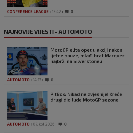
CONFERENCE LEAGUE
13:42
0
NAJNOVIJE VIJESTI - AUTOMOTO
MotoGP elita opet u akciji nakon
ljetne pauze, mlađi brat Marquez
najbrži na Silverstoneu
AUTOMOTO
14:13
0
PitBox: Nikad neizvjesnije! Kreće
drugi dio lude MotoGP sezone
AUTOMOTO
07. kol 2026
0