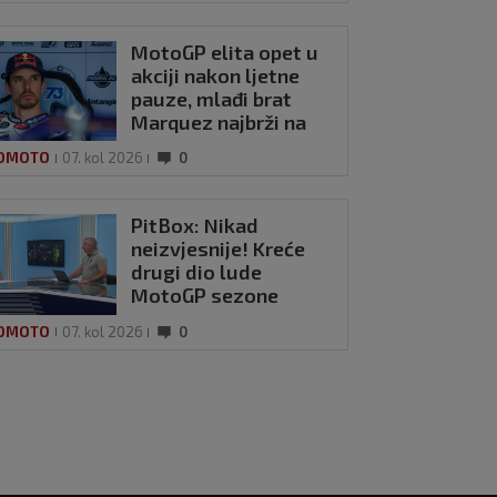
MotoGP elita opet u
akciji nakon ljetne
pauze, mlađi brat
Marquez najbrži na
Silverstoneu
OMOTO
07. kol 2026
0
PitBox: Nikad
neizvjesnije! Kreće
drugi dio lude
MotoGP sezone
OMOTO
07. kol 2026
0