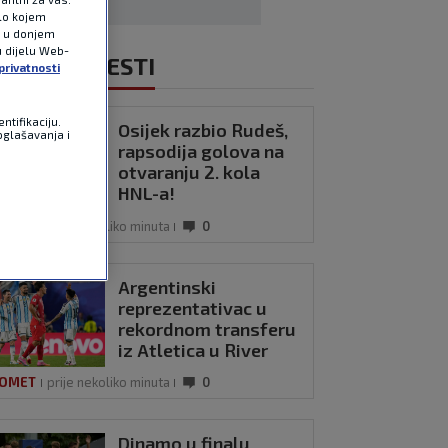
ilo kojem
e u donjem
u dijelu Web-
NOVIJE VIJESTI
privatnosti
ntifikaciju.
Osijek razbio Rudeš,
oglašavanja i
rapsodija golova na
otvaranju 2. kola
HNL-a!
OMET
prije nekoliko minuta
0
Argentinski
reprezentativac u
rekordnom transferu
iz Atletica u River
Plate
OMET
prije nekoliko minuta
0
Dinamo u finalu