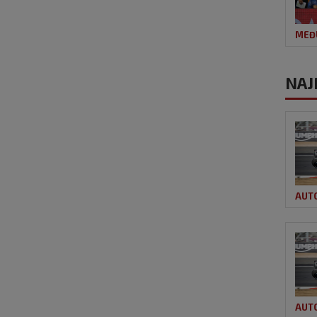
MEĐ
NAJ
AUT
AUT