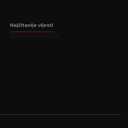
Najčitanije vijesti
Sorry. No data so far.