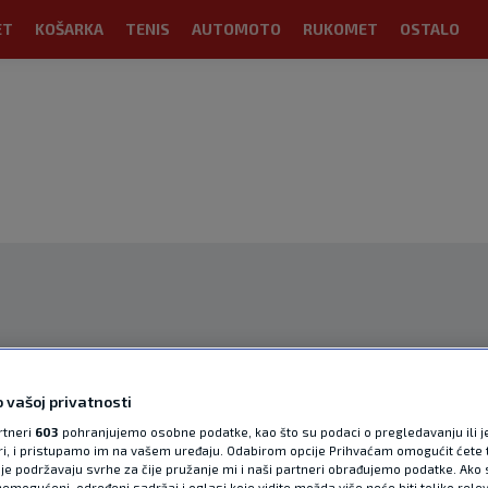
ET
KOŠARKA
TENIS
AUTOMOTO
RUKOMET
OSTALO
OGLAS
 vašoj privatnosti
rtneri
603
pohranjujemo osobne podatke, kao što su podaci o pregledavanju ili j
ori, i pristupamo im na vašem uređaju. Odabirom opcije Prihvaćam omogućit ćete 
je podržavaju svrhe za čije pružanje mi i naši partneri obrađujemo podatke. Ako s
emogućeni, određeni sadržaj i oglasi koje vidite možda više neće biti toliko relev