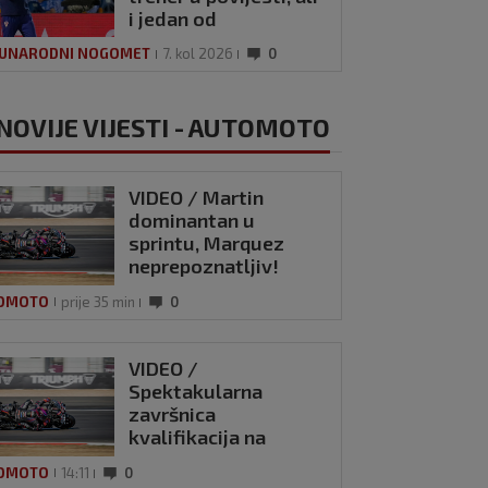
i jedan od
najplaćenijih na
UNARODNI NOGOMET
7. kol 2026
0
svijetu
NOVIJE VIJESTI - AUTOMOTO
VIDEO / Martin
dominantan u
sprintu, Marquez
neprepoznatljiv!
OMOTO
prije 35 min
0
VIDEO /
Spektakularna
završnica
kvalifikacija na
Silverstoneu, pole
OMOTO
14:11
0
uzeo Martin