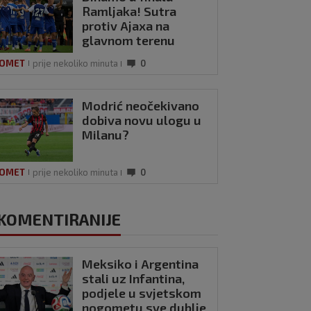
Ramljaka! Sutra
protiv Ajaxa na
glavnom terenu
Maksimira
OMET
prije nekoliko minuta
0
Modrić neočekivano
dobiva novu ulogu u
Milanu?
OMET
prije nekoliko minuta
0
KOMENTIRANIJE
Meksiko i Argentina
stali uz Infantina,
podjele u svjetskom
nogometu sve dublje