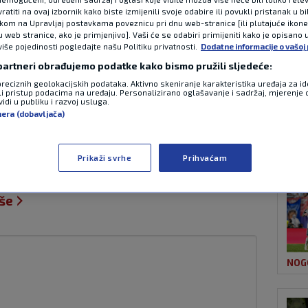
atiti na ovaj izbornik kako biste izmijenili svoje odabire ili povukli pristanak u b
ikom na Upravljaj postavkama poveznicu pri dnu web-stranice [ili plutajuće ikon
u web stranice, ako je primjenjivo]. Vaši će se odabiri primijeniti kako je opisano 
NAJ
dnik sprint utrke u
više pojedinosti pogledajte našu Politiku privatnosti.
Dodatne informacije o vašoj 
 partneri obrađujemo podatke kako bismo pružili sljedeće:
preciznih geolokacijskih podataka. Aktivno skeniranje karakteristika uređaja za ide
li pristup podacima na uređaju. Personalizirano oglašavanje i sadržaj, mjerenje 
idi u publiku i razvoj usluga.
nera (dobavljača)
0
0 komentara
NOG
nstva vozača formule 1, Talijan Kimi
Prikaži svrhe
Prihvaćam
print utrke za Veliku nagradu Velike
iše
NOG