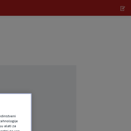
edinstveni
tehnologije
u alati za
antni za vas.