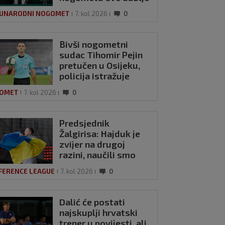
UNARODNI NOGOMET
7. kol 2026
0
Bivši nogometni
sudac Tihomir Pejin
pretučen u Osijeku,
policija istražuje
brutalni napad
OMET
7. kol 2026
0
Predsjednik
Žalgirisa: Hajduk je
zvijer na drugoj
razini, naučili smo
lekciju
FERENCE LEAGUE
7. kol 2026
0
Dalić će postati
najskuplji hrvatski
trener u povijesti, ali