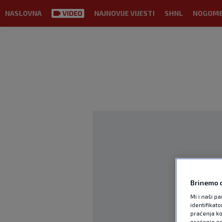
NASLOVNA
NAJNOVIJE VIJESTI
SHNL
NOGOM
Brinemo o
Mi i naši pa
identifikat
praćenja ko
praćenje on